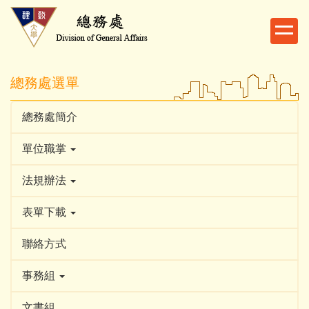
跳
到
主
要
內
總務處選單
容
區
總務處簡介
單位職掌
法規辦法
表單下載
聯絡方式
事務組
文書組