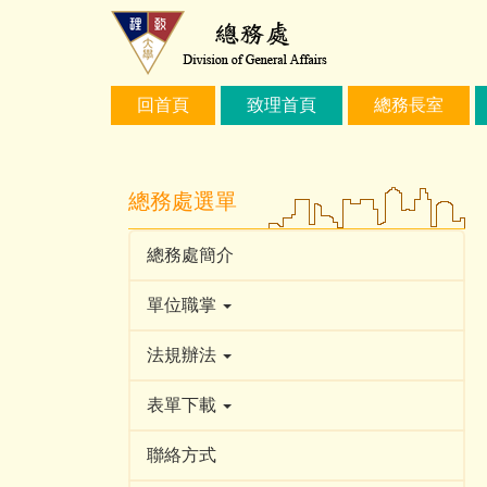
跳
到
主
要
回首頁
致理首頁
總務長室
內
容
區
總務處選單
總務處簡介
單位職掌
法規辦法
表單下載
聯絡方式