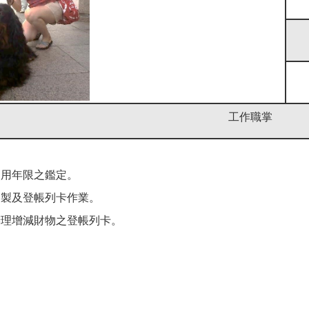
工作職掌
使用年限之鑑定。
印製及登帳列卡作業。
辦理增減財物之登帳列卡。