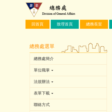
跳
到
主
要
回首頁
致理首頁
總務長室
內
容
區
總務處選單
總務處簡介
單位職掌
法規辦法
表單下載
聯絡方式