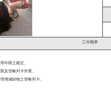
工作職掌
使用年限之鑑定。
印製及登帳列卡作業。
辦理增減財物之登帳列卡。