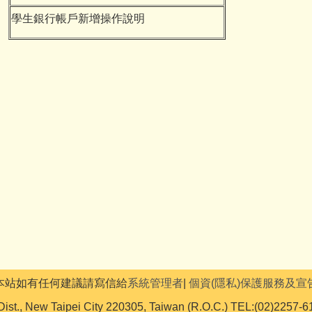
學生銀行帳戶新增操作說明
本站如有任何建議請寫信給
系統管理者
|
個資(隱私)保護服務及宣
Dist., New Taipei City 220305, Taiwan (R.O.C.) TEL:(02)2257-6