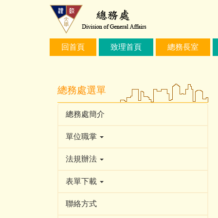
跳
到
主
要
回首頁
致理首頁
總務長室
內
容
區
總務處選單
總務處簡介
單位職掌
法規辦法
表單下載
聯絡方式