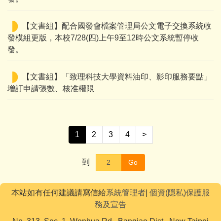
【文書組】配合國發會檔案管理局公文電子交換系統收
發模組更版，本校7/28(四)上午9至12時公文系統暫停收
發。
【文書組】「致理科技大學資料油印、影印服務要點」
增訂申請張數、核准權限
1
2
3
4
>
到
Go
本站如有任何建議請寫信給
系統管理者
|
個資(隱私)保護服
務及宣告