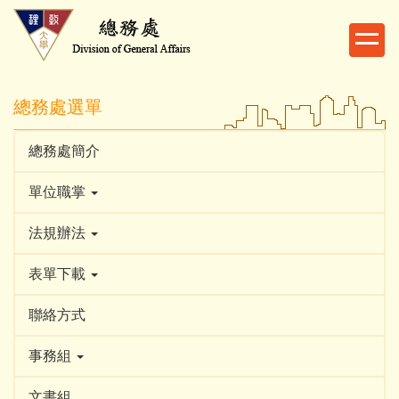
跳
到
主
要
內
總務處選單
容
區
總務處簡介
單位職掌
法規辦法
表單下載
聯絡方式
事務組
文書組