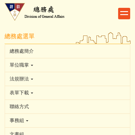
跳
到
主
要
內
總務處選單
容
區
總務處簡介
單位職掌
法規辦法
表單下載
聯絡方式
事務組
文書組