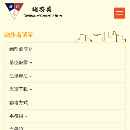
跳
到
主
要
內
總務處選單
容
區
總務處簡介
單位職掌
法規辦法
表單下載
聯絡方式
事務組
文書組