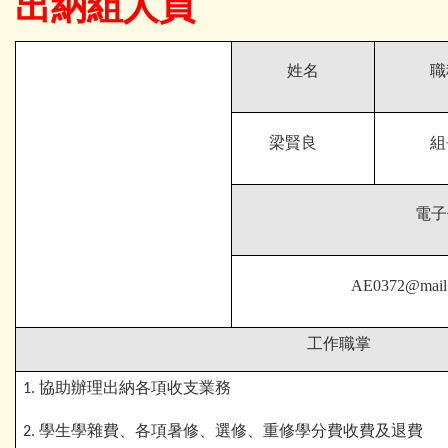
出納組人員
姓名
職
梁賢良
組
電子
AE0372@mail.c
工作職掌
協助辦理出納各項收支業務
1.
學生學雜費、各項暑修、選修、重修學分費收費及退費
2.