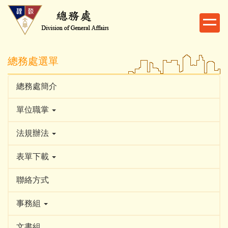
跳
到
主
要
內
總務處選單
容
區
總務處簡介
單位職掌
法規辦法
表單下載
聯絡方式
事務組
文書組